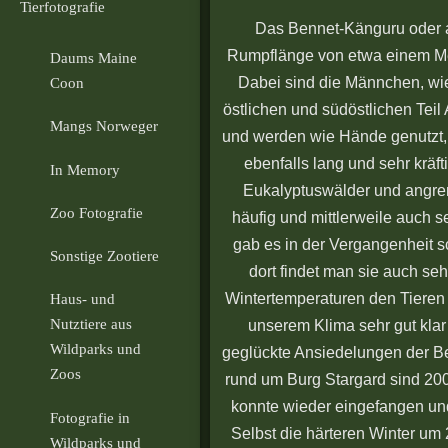
Tierfotografie
Das Bennet-Känguru oder au
Rumpflänge von etwa einem Met
Daums Maine
Dabei sind die Männchen, wie
Coon
östlichen und südöstlichen Teil 
Mangs Norweger
und werden wie Hände genutzt, 
ebenfalls lang und sehr krä
In Memory
Eukalyptuswälder und angren
Zoo Fotografie
häufig und mittlerweile auch se
gab es in der Vergangenheit s
Sonstige Zootiere
dort findet man sie auch seh
Wintertemperaturen den Tieren
Haus- und
Nutztiere aus
unserem Klima sehr gut klar
Wildparks und
geglückte Ansiedelungen der Ben
Zoos
rund um Burg Stargard sind 2001
konnte wieder eingefangen und
Fotografie in
Selbst die härteren Winter um
Wildparks und