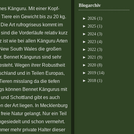
Blogarchiv
es Känguru. Mit einer Kopf-
iere ein Gewicht bis zu 20 kg.
►
2026 (1)
Die Art rufrogriseus kommt im
►
2025 (1)
sind die Vorderläufe relativ kurz
►
2024 (3)
ist wie bei allen Känguru Arten
►
2023 (4)
d New South Wales die großen
►
2022 (3)
r. Bennet Kängurus sind sehr
►
2021 (9)
 besteht. Wegen ihrer Robustheit
►
2020 (8)
schland und in Teilen Europas,
►
2019 (14)
►
2018 (1)
Tieren misslang da die tiefen
ngs können Bennet Kängurus mit
 und Schottland gibt es auch
n der Art liegen. In Mecklenburg
reie Natur gelangt. Nur ein Teil
ngesiedelt und schon vermehrt.
mer mehr private Halter dieser