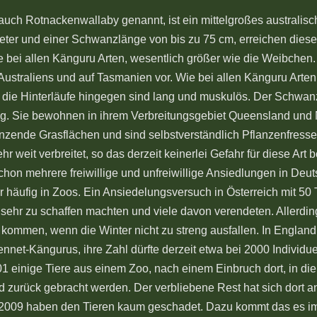
ch Rotnackenwallaby genannt, ist ein mittelgroßes australisch
er und einer Schwanzlänge von bis zu 75 cm, erreichen diese T
 bei allen Känguru Arten, wesentlich größer wie die Weibchen. 
Australiens und auf Tasmanien vor. Wie bei allen Känguru Arten 
die Hinterläufe hingegen sind lang und muskulös. Der Schwanz 
ftig. Sie bewohnen in ihrem Verbreitungsgebiet Queensland un
zende Grasflächen und sind selbstverständlich Pflanzenfresse
hr weit verbreitet, so das derzeit keinerlei Gefahr für diese Art
chon mehrere freiwillige und unfreiwillige Ansiedlungen in Deut
r häufig in Zoos. Ein Ansiedelungsversuch in Österreich mit 50 
 sehr zu schaffen machten und viele davon verendeten. Allerdi
 kommen, wenn die Winter nicht zu streng ausfallen. In England
net-Kängurus, ihre Zahl dürfte derzeit etwa bei 2000 Individue
 einige Tiere aus einem Zoo, nach einem Einbruch dort, in die f
 zurück gebracht werden. Der verbliebene Rest hat sich dort a
 2009 haben den Tieren kaum geschadet. Dazu kommt das es im