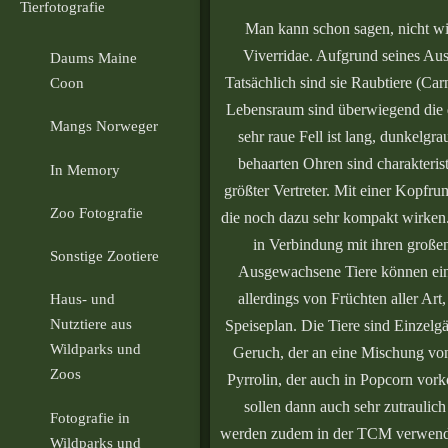
Tierfotografie
Man kann schon sagen, nicht wir
Viverridae. Aufgrund seines Aus
Daums Maine
Tatsächlich sind sie Raubtiere (Ca
Coon
Lebensraum sind überwiegend die d
Mangs Norweger
sehr raue Fell ist lang, dunkelgra
behaarten Ohren sind charakterist
In Memory
größter Vertreter. Mit einer Kopfr
Zoo Fotografie
die noch dazu sehr kompakt wirken.
in Verbindung mit ihren großen
Sonstige Zootiere
Ausgewachsene Tiere können ein 
allerdings von Früchten aller Ar
Haus- und
Nutztiere aus
Speiseplan. Die Tiere sind Einzelg
Wildparks und
Geruch, der an eine Mischung von 
Zoos
Pyrrolin, der auch in Popcorn vork
sollen dann auch sehr zutraulich
Fotografie in
werden zudem in der TCM verwendet
Wildparks und