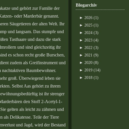
Blogarchiv
hkatze und gehört zur Familie der
 Katzen- oder Marderbär genannt.
►
2026 (1)
ren Säugetieren der alten Welt. Ihr
►
2025 (1)
plump und langsam. Das stumpfe und
►
2024 (3)
weißen Tasthaare und dazu die stark
►
2023 (4)
mrollern und sind gleichzeitig ihr
►
2022 (3)
sind es schon recht große Burschen,
►
2021 (9)
dient zudem als Greifinstrument und
►
2020 (8)
inen nachtaktiven Baumbewohner.
►
2019 (14)
►
2018 (1)
sehr groß. Überwiegend leben sie
ekten. Selbst Aas gehört zu ihrem
ewöhnungsbedürftig ist ihr strenger
 Marderbären den Stoff 2-Acetyl-1-
Sie gelten als leicht zu zähmen und
 als Delikatesse. Teile der Tiere
verlust und Jagd, wird der Bestand