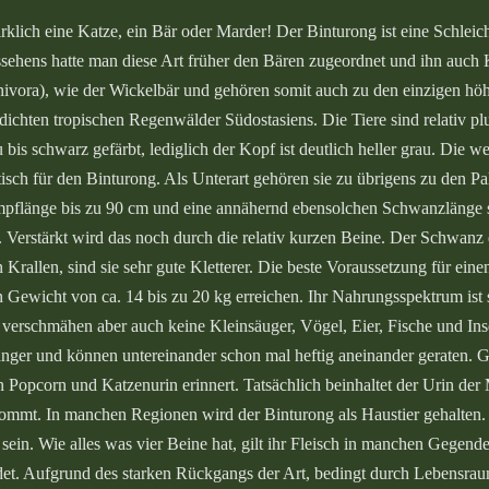
klich eine Katze, ein Bär oder Marder! Der Binturong ist eine Schleic
sehens hatte man diese Art früher den Bären zugeordnet und ihn auch
rnivora), wie der Wickelbär und gehören somit auch zu den einzigen höhe
ichten tropischen Regenwälder Südostasiens. Die Tiere sind relativ 
u bis schwarz gefärbt, lediglich der Kopf ist deutlich heller grau. Die 
isch für den Binturong. Als Unterart gehören sie zu übrigens zu den Pal
umpflänge bis zu 90 cm und eine annähernd ebensolchen Schwanzlänge 
 Verstärkt wird das noch durch die relativ kurzen Beine. Der Schwanz 
 Krallen, sind sie sehr gute Kletterer. Die beste Voraussetzung für e
Gewicht von ca. 14 bis zu 20 kg erreichen. Ihr Nahrungsspektrum ist 
t, verschmähen aber auch keine Kleinsäuger, Vögel, Eier, Fische und Ins
änger und können untereinander schon mal heftig aneinander geraten. G
Popcorn und Katzenurin erinnert. Tatsächlich beinhaltet der Urin der
ommt. In manchen Regionen wird der Binturong als Haustier gehalten. 
 sein. Wie alles was vier Beine hat, gilt ihr Fleisch in manchen Gegenden
. Aufgrund des starken Rückgangs der Art, bedingt durch Lebensraum