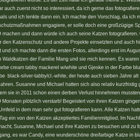
auch zuerst nicht so interessiert, da ich gerne das fotografier
ls und ich lenkte dann ein. Ich machte den Vorschlag, da ich m
rschutzmaßnahmen engagiere, er solle doch eine großzügige Sp
 machen und dann würde ich auch seine Katzen fotografieren.
r den Katzenschutz und andere Projekte einsetzten und auch h
nd ich machte dann die ersten Fotos, allerdings erst im Augus
 Waldkatzen der Familie Mang und sie mich kennen. Es waren 
arbe cream tabby mackerel w/white und Gjeske in der Farbe blu
be black-silver-tabby/cl.-white, der heute auch sieben Jahre alt i
Jahren. Susanne und Michael hatten sich also relativ kurzfristig 
em sie in 2011 schon einen derben Verlust hinnehmen mussten.
9 Monaten plötzlich verstarb! Begeistert von ihren Katzen ging
Umfeld in dem man sehr gut fotografieren kann. Alle Katzen hatte
 Tag ein von den Katzen akzeptiertes Familienmitglied. Im Nach
macht, Susanne, Michael und ihre Katzen zu besuchen und zu f
ng, es war Candy, eine wunderschöne dreifarbige Katze in bla