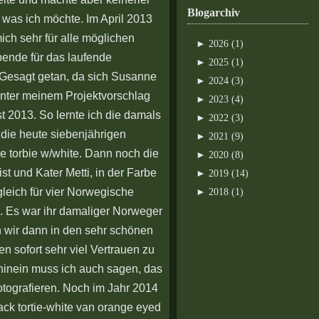
Blogarchiv
e was ich möchte. Im April 2013
ich sehr für alle möglichen
►
2026 (1)
ende für das laufende
►
2025 (1)
 Gesagt getan, da sich Susanne
►
2024 (3)
inter meinem Projektvorschlag
►
2023 (4)
t 2013. So lernte ich die damals
►
2022 (3)
die heute siebenjährigen
►
2021 (9)
e torbie w/white. Dann noch die
►
2020 (8)
st und Kater Metti, in der Farbe
►
2019 (14)
gleich für vier Norwegische
►
2018 (1)
 Es war ihr damaliger Norweger
en wir dann in den sehr schönen
n sofort sehr viel Vertrauen zu
hinein muss ich auch sagen, das
otografieren. Noch im Jahr 2014
ck tortie-white van orange eyed