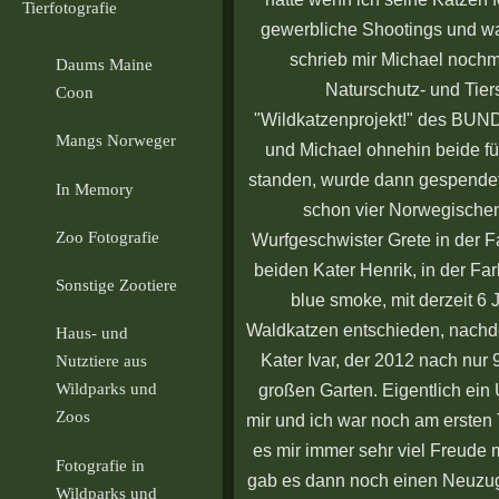
Tierfotografie
gewerbliche Shootings und war 
schrieb mir Michael nochma
Daums Maine
Naturschutz- und Tie
Coon
"Wildkatzenprojekt!" des BUND
Mangs Norweger
und Michael ohnehin beide fü
standen, wurde dann gespendet u
In Memory
schon vier Norwegischen
Zoo Fotografie
Wurfgeschwister Grete in der F
beiden Kater Henrik, in der Far
Sonstige Zootiere
blue smoke, mit derzeit 6 
Waldkatzen entschieden, nachd
Haus- und
Kater Ivar, der 2012 nach nur 
Nutztiere aus
Wildparks und
großen Garten. Eigentlich ein 
Zoos
mir und ich war noch am ersten
es mir immer sehr viel Freude 
Fotografie in
gab es dann noch einen Neuzuga
Wildparks und