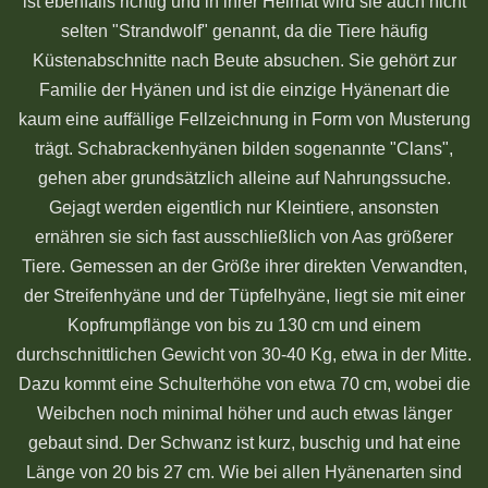
ist ebenfalls richtig und in ihrer Heimat wird sie auch nicht
selten "Strandwolf" genannt, da die Tiere häufig
Küstenabschnitte nach Beute absuchen. Sie gehört zur
Familie der Hyänen und ist die einzige Hyänenart die
kaum eine auffällige Fellzeichnung in Form von Musterung
trägt. Schabrackenhyänen bilden sogenannte "Clans",
gehen aber grundsätzlich alleine auf Nahrungssuche.
Gejagt werden eigentlich nur Kleintiere, ansonsten
ernähren sie sich fast ausschließlich von Aas größerer
Tiere. Gemessen an der Größe ihrer direkten Verwandten,
der Streifenhyäne und der Tüpfelhyäne, liegt sie mit einer
Kopfrumpflänge von bis zu 130 cm und einem
durchschnittlichen Gewicht von 30-40 Kg, etwa in der Mitte.
Dazu kommt eine Schulterhöhe von etwa 70 cm, wobei die
Weibchen noch minimal höher und auch etwas länger
gebaut sind. Der Schwanz ist kurz, buschig und hat eine
Länge von 20 bis 27 cm. Wie bei allen Hyänenarten sind